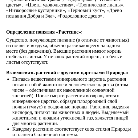
цветы», «Цветы удовольствия», «Тропические лианы»,
«Низкорослые кустарники», «Терновый куст», «Древо
познания Добра и Зла», «Родословное древо».
Определение понятия «Растение»:
Существо, получающее питание (в отличие от животных)
из почвы и воздуха, обычно развивающееся на одном
месте (без движения). Высшие растения имеют корень,
стебель и листья. У низших растений корень, стебель и
листья отсутствуют.
Взаимосвязь растений с другими царствами Природы:
Питаясь веществами минерального царства, растения
питают собой животное и человеческое царства (в том
числе – обеспечивая их накопленной солнечной
энергией). После смерти растения возвращаются в
минеральное царство, образуя плодородный слой
почвы (гумус) и осадочные породы. Растения, выделяя
кислород, питают им животных и людей. Выделяемый
животными и людьми углекислый газ, является пищей
для многих растений.
Каждому растению соответствует своя стихия Природы
и планета Солнечной системы.