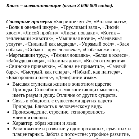
Класс – млекопитающие (около 3 000 000 видов).
Словарные примеры:
«Звериное чутьё», «Волком выть»,
«Волк в овечьей шкуре», «Трусливый заяц», «Лисий
хвост», «Лисой пройти», «Лисьи повадки», «Котик –
тёпленький животик», «Мышиная возня», «Медвежья
услуга», «Сильный как медведь», «Упрямый осёл», «Злая
собака», «Собака – друг человека», «Собачья жизнь»,
«Мартышкин труд», «Тёмная лошадка», «Белка в колесе»,
«Заблудшая овца», «Львиная доля», «Козёл отпущения»,
«Свинские привычки», «Слона не приметил», «Смелый
барс», «Быстрый, как гепард», «Гибкий, как пантера»,
«Благородный олень», «Дельфиний язык».
Высшая ступенька жизни в животном царстве
Природы. Способность млекопитающих мыслить,
иметь разум и душу. Отличие от других существ.
Связь и общность с существами других царств
Природы. Близость к человеческому виду.
Происхождение, строение, теплокровность
млекопитающих.
Характер, образ жизни и язык.
Размножение и развитие у однопроходных, сумчатых и
плацентарных. Забота о потомстве: утробное развитие,