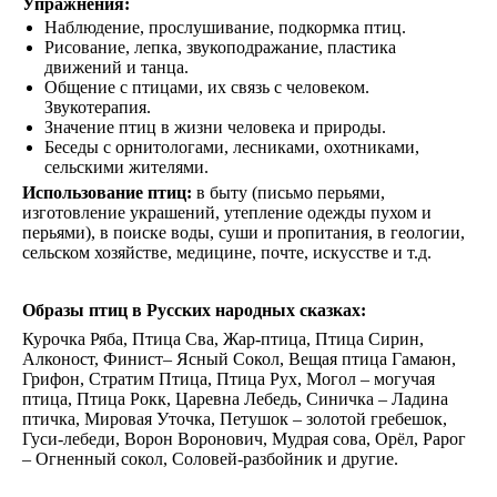
Упражнения:
Наблюдение, прослушивание, подкормка птиц.
Рисование, лепка, звукоподражание, пластика
движений и танца.
Общение с птицами, их связь с человеком.
Звукотерапия.
Значение птиц в жизни человека и природы.
Беседы с орнитологами, лесниками, охотниками,
сельскими жителями.
Использование птиц:
в быту (письмо перьями,
изготовление украшений, утепление одежды пухом и
перьями), в поиске воды, суши и пропитания, в геологии,
сельском хозяйстве, медицине, почте, искусстве и т.д.
Образы птиц в Русских народных сказках:
Курочка Ряба, Птица Сва, Жар-птица, Птица Сирин,
Алконост, Финист– Ясный Сокол, Вещая птица Гамаюн,
Грифон, Стратим Птица, Птица Рух, Могол – могучая
птица, Птица Рокк, Царевна Лебедь, Синичка – Ладина
птичка, Мировая Уточка, Петушок – золотой гребешок,
Гуси-лебеди, Ворон Воронович, Мудрая сова, Орёл, Рарог
– Огненный сокол, Соловей-разбойник и другие.