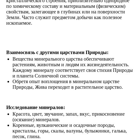
кристаллического строения, приблизительно однородное
на
по химическому составу и материальным (физическим)
2026
свойствам, залегающее в глубинах или на поверхности
год.
Земли. Часто служит предметом добычи как полезное
Видео
ископаемое.
Ведам
Ведаг
Всесла
Родос
Духов
литера
Взаимосвязь с другими царствами Природы:
Кинол
Вещества минерального царства обеспечивают
Глоба
растениям, животным и людям их жизнедеятельность.
Взгляд
Каждому минералу соответствует своя стихия Природы
24
и планета Солнечной системы.
ч.
Обретя опыт воплощения в минеральном царстве
под
Природы, Жива переходит в растительное царство.
благо
Бога.
Мульт
Аудио
Исследование минералов:
Дары
Красота, цвет, звучание, запах, вкус, прикосновение
(осязание) минералов.
Коренные, вулканические и осадочные породы,
кристаллы, горы, скалы, валуны, булыжники, галька,
песок, глина.