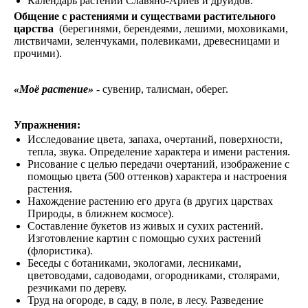
Календарь растений Славяно-Ариев и друидов.
Общение с растениями и существами растительного
царства
(берегинями, берендеями, лешими, моховиками,
листвичами, зеленчуками, полевиками, древесницами и
прочими).
«Моё растение»
- сувенир, талисман, оберег.
Упражнения:
Исследование цвета, запаха, очертаний, поверхности,
тепла, звука. Определение характера и имени растения.
Рисование с целью передачи очертаний, изображение с
помощью цвета (500 оттенков) характера и настроения
растения.
Нахождение растению его друга (в других царствах
Природы, в ближнем космосе).
Составление букетов из живых и сухих растений.
Изготовление картин с помощью сухих растений
(флористика).
Беседы с ботаниками, экологами, лесниками,
цветоводами, садоводами, огородниками, столярами,
резчиками по дереву.
Труд на огороде, в саду, в поле, в лесу. Разведение