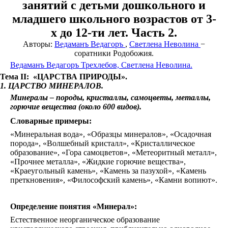
занятий с детьми дошкольного и
Любв
Созид
младшего школьного возрастов от 3-
добро
х до 12-ти лет. Часть 2.
потом
Махаб
Авторы:
Ведаманъ Ведагоръ
,
Светлена Неволина
−
Бхага
соратники Родобожия.
Гита
Ведаманъ Ведагоръ Трехлебов, Светлена Неволина.
Рамая
Тема
II
: «ЦАРСТВА ПРИРОДЫ».
Песни
птицы
1. ЦАРСТВО МИНЕРАЛОВ.
Гама
Минералы – породы, кристаллы, самоцветы, металлы,
Звёзд
горючие вещества (около 600 видов).
и
Земли
Словарные примеры:
Родов
«Минеральная вода», «Образцы минералов», «Осадочная
Помес
порода», «Волшебный кристалл», «Кристаллическое
Культ
образование», «Гора самоцветов», «Метеоритный металл»,
и
«Прочнее металла», «Жидкие горючие вещества»,
Тради
«Краеугольный камень», «Камень за пазухой», «Камень
Образ
преткновения», «Философский камень», «Камни вопиют».
Родно
Речи
Здоро
Определение понятия «Минерал»:
Кален
дней
Естественное неорганическое образование
Экада