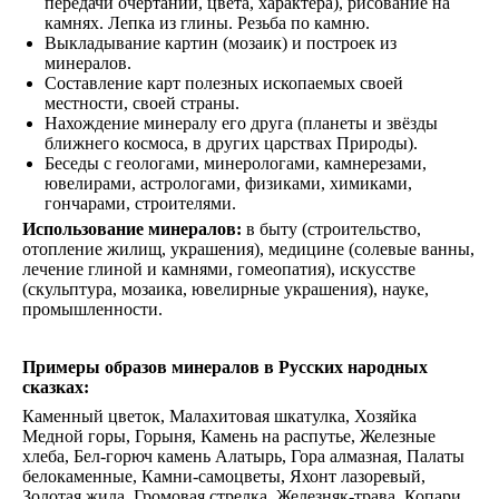
передачи очертаний, цвета, характера), рисование на
камнях. Лепка из глины. Резьба по камню.
Выкладывание картин (мозаик) и построек из
минералов.
Составление карт полезных ископаемых своей
местности, своей страны.
Нахождение минералу его друга (планеты и звёзды
ближнего космоса, в других царствах Природы).
Беседы с геологами, минерологами, камнерезами,
ювелирами, астрологами, физиками, химиками,
гончарами, строителями.
Использование минералов:
в быту (строительство,
отопление жилищ, украшения), медицине (солевые ванны,
лечение глиной и камнями, гомеопатия), искусстве
(скульптура, мозаика, ювелирные украшения), науке,
промышленности.
Примеры образов минералов в Русских народных
сказках:
Каменный цветок, Малахитовая шкатулка, Хозяйка
Медной горы, Горыня, Камень на распутье, Железные
хлеба, Бел-горюч камень Алатырь, Гора алмазная, Палаты
белокаменные, Камни-самоцветы, Яхонт лазоревый,
Золотая жила, Громовая стрелка, Железняк-трава, Копари,