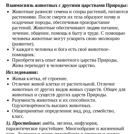
Взаимосвязь животных с другими царствами Природы:
Животные разносят семена и споры растений, питаются
растениями. После смерти их тела образуют почву и
осадочные породы, обеспечивая произрастание
растений. Животные обеспечивают людям питание,
лечение, общение, помощь в быту и труде. С помощью
человека животные могут ускорить свою эволюцию
(развитие).
У каждого человека и бога есть своё животное-
помощник.
Приобретя весь опыт животного царства Природы,
Жива переходит в человеческое царство.
Исследования:
Живая клетка, её строение.
Отличие живой клетки от растительной. Отличие
животных от других видов живых существ. Общее для
животных и существ других царств Природы.
Разумность животных и их способности.
Одухотворённость высших животных.
Общепринятые определения: вид, род, семейство,
класс.
1). Простейшие:
амёба, эвглена, инфузория,
паразитическое простейшее. Многообразие и жизненный
путь. Значение и место простейших в природе и жизни