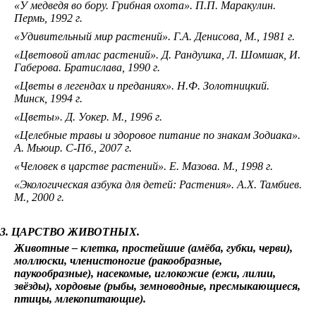
«У медведя во бору. Грибная охота». П.П. Маракулин.
Пермь, 1992 г.
«Удивительный мир растений». Г.А. Денисова, М., 1981 г.
«Цветовой атлас растений». Д. Рандушка, Л. Шомшак, И.
Габерова. Братислава, 1990 г.
«Цветы в легендах и преданиях». Н.Ф. Золотницкий.
Минск, 1994 г.
«Цветы». Д. Уокер. М., 1996 г.
«Целебные травы и здоровое питание по знакам Зодиака».
А. Мьюир. С-Пб., 2007 г.
«Человек в царстве растений». Е. Мазова. М., 1998 г.
«Экологическая азбука для детей: Растения». А.Х. Тамбиев.
М., 2000 г.
3. ЦАРСТВО ЖИВОТНЫХ.
Животные – клетка, простейшие (амёба, губки, черви),
моллюски, членистоногие (ракообразные,
паукообразные), насекомые, иглокожие (ежи, лилии,
звёзды), хордовые (рыбы, земноводные, пресмыкающиеся,
птицы, млекопитающие).