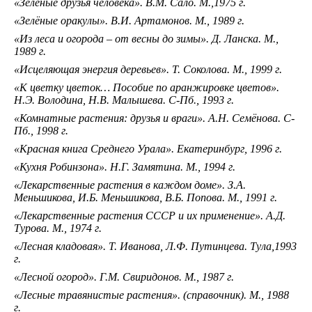
«Зелёные друзья человека». В.М. Сало. М.,1975 г.
«Зелёные оракулы». В.И. Артамонов. М., 1989 г.
«Из леса и огорода – от весны до зимы». Д. Ланска. М.,
1989 г.
«Исцеляющая энергия деревьев». Т. Соколова. М., 1999 г.
«К цветку цветок… Пособие по аранжировке цветов».
Н.Э. Володина, Н.В. Малышева. С-Пб., 1993 г.
«Комнатные растения: друзья и враги». А.Н. Семёнова. С-
Пб., 1998 г.
«Красная книга Среднего Урала». Екатеринбург, 1996 г.
«Кухня Робинзона». Н.Г. Замятина. М., 1994 г.
«Лекарственные растения в каждом доме». З.А.
Меньшикова, И.Б. Меньшикова, В.Б. Попова. М., 1991 г.
«Лекарственные растения СССР и их применение». А.Д.
Турова. М., 1974 г.
«Лесная кладовая». Т. Иванова, Л.Ф. Путинцева. Тула,1993
г.
«Лесной огород». Г.М. Свиридонов. М., 1987 г.
«Лесные травянистые растения». (справочник). М., 1988
г.