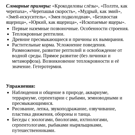
Словарные примеры:
«Крокодиловы слёзы», «Ползти, как
черепаха», «Черепашья скорость», «Мудрый, как змий»,
«Змей-искуситель», «Змея подколодная», «Безхвостая
ящерица», «Юркий, как ящерица», «Ископаемые ящеры».
Первые наземные позвоночные. Особенности строения.
Теплокровные рептилии.
Древние пресмыкающиеся и причины их вымирания.
Растительные корма. Усложнение поведения.
Размножение, развитие рептилий и освобождение от
водной среды. Прямое развитие (без личинки и
метаморфоза). Возникновение теплокровности и её
значение. Гетеротермия.
Упражнения:
Наблюдения и общение в природе, аквариуме,
террариуме, серпентарии с рыбами, земноводными и
пресмыкающимися.
Рисование, лепка, звукоподражание, озвучивание,
пластика движения, обороны и танца.
Беседы с зоологами, биологами, ихтиологами,
серпентологами, рыбаками ныряльщиками,
путешественниками.