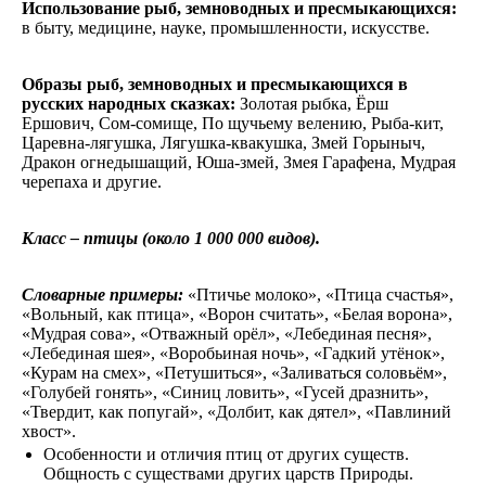
Использование рыб, земноводных и пресмыкающихся:
в быту, медицине, науке, промышленности, искусстве.
Образы рыб, земноводных и пресмыкающихся в
русских народных сказках:
Золотая рыбка, Ёрш
Ершович, Сом-сомище, По щучьему велению, Рыба-кит,
Царевна-лягушка, Лягушка-квакушка, Змей Горыныч,
Дракон огнедышащий, Юша-змей, Змея Гарафена, Мудрая
черепаха и другие.
Класс – птицы (около 1 000 000 видов).
Словарные примеры:
«Птичье молоко», «Птица счастья»,
«Вольный, как птица», «Ворон считать», «Белая ворона»,
«Мудрая сова», «Отважный орёл», «Лебединая песня»,
«Лебединая шея», «Воробьиная ночь», «Гадкий утёнок»,
«Курам на смех», «Петушиться», «Заливаться соловьём»,
«Голубей гонять», «Синиц ловить», «Гусей дразнить»,
«Твердит, как попугай», «Долбит, как дятел», «Павлиний
хвост».
Особенности и отличия птиц от других существ.
Общность с существами других царств Природы.