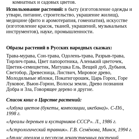
комнатных и садовых цветов.
Использование растений:
в быту (изготовление одежды и
утвари, питание, строительство, украшение жилищ),
медицине (фито и аромотерапия, гомеопатия), искусстве
(изготовление красок, тканей, украшений, музыкальных
инструментов), науке, промышленности.
Образы растений в Русских народных сказках:
Трава-мурава, Сон-трава, Одолень-трава, Разрыв-трава,
Тирлич-трава, Цвет папоротника, Аленький цветочек,
Цветик-семицветик, Матушка Ель, Вещий дуб, Дубыня,
Светобор, Древесница, Листвич, Мировое древо,
Молодильные яблоки, Покатигорошек, Царь Горох, Горе
Луковое, Вьюн-Горюн, Волосы земли, Древо познания
Добра и Зла, Говорящее дерево и другие.
Список книг о Царстве растений:
«Азбука цветов (букеты, композиции, икебана)». С-Пб.,
1998 г.
«Ареалы деревьев и кустарников СССР». Л., 1986 г.
«Астрологический травник». Г.В. Семёнова, Минск, 1994 г.
«Атлас ареалов и ресурсов лекарственных растений