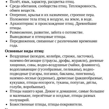
Полёт, язык, характер, расцветка птиц.
Среда обитания, сообщества птиц. Теплокровность,
обмен веществ.
Оперение, крылья и их назначение, строение пера.
Положение тела птиц в воздухе, на земле, в воде.
Архиоптерикс и происхождение птиц. Древнейшие
птицы.
Размножение, развитие, забота о потомстве.
Выводковые и птенцовые птицы.
Передвижения, связанные с различными временами
года.
Основные виды птиц:
Воздушные (козодои, колибри, стрижи, ласточки),
наземно-бегающие (страусы, дрофы, журавли), дневные
хищники, совы, водно-воздушные (чайки, фламинго),
водоплавающие (гусеобразные, пеликаны), водно-
подводные (гагары, поганки, бакланы, пингвины),
наземно-лесные (куриные), древесные (ракшеобразные,
кукушки, птицы-носороги, туканы, попугаи, дятлы,
голуби, воробьиные).
Птицы нашего края. Дикие и домашние, самые большие
и маленькие, перелётные и оседлые, птицы разных
полушарий.
Божественные птицы, птицы-покровители.