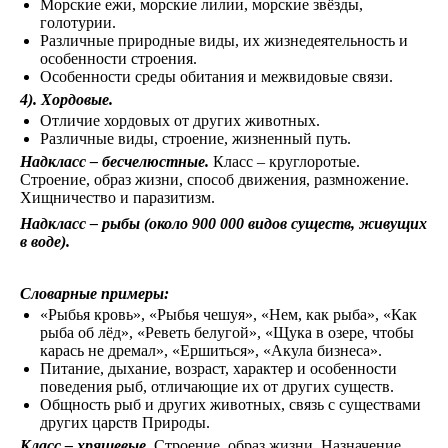
Морские ежи, морские лилии, морские звёзды,
голотурии.
Различные природные виды, их жизнедеятельность и
особенности строения.
Особенности среды обитания и межвидовые связи.
4). Хордовые.
Отличие хордовых от других животных.
Различные виды, строение, жизненный путь.
Надкласс – бесчелюстные.
Класс – круглоротые.
Строение, образ жизни, способ движения, размножение.
Хищничество и паразитизм.
Надкласс – рыбы
(около 900 000 видов существ, живущих
в воде).
Словарные примеры:
«Рыбья кровь», «Рыбья чешуя», «Нем, как рыба», «Как
рыба об лёд», «Реветь белугой», «Щука в озере, чтобы
карась не дремал», «Ершиться», «Акула бизнеса».
Питание, дыхание, возраст, характер и особенности
поведения рыб, отличающие их от других существ.
Общность рыб и других животных, связь с существами
других царств Природы.
Класс – хрящевые.
Строение, образ жизни. Назначение