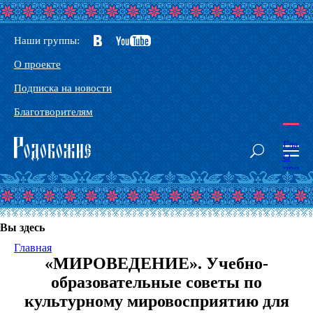
Наши группы:
О проекте
Подписка на новости
Благотворителям
Главн
О
проек
Наши
сорат
Конта
Глосс
Вы здесь
Основ
Родоб
Главная
Здрав
«МИРОВЕДЕНИЕ». Учебно-
Тантр
йога
образовательные советы по
-
культурному мировосприятию для
Йога
Небес