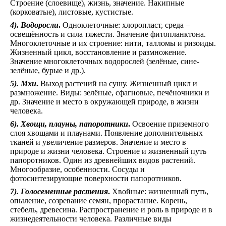
Строение (слоевище), жизнь, значение. Накипные
(корковатые), листовые, кустистые.
4). Водоросли
.
Одноклеточные: хлоропласт, среда –
освещённость и сила тяжести. Значение фитопланктона.
Многоклеточные и их строение: нити, талломы и ризоиды.
Жизненный цикл, восстановление и размножение.
Значение многоклеточных водорослей (зелёные, сине-
зелёные, бурые и др.).
5). Мхи
.
Выход растений на сушу. Жизненный цикл и
размножение. Виды: зелёные, сфагновые, печёночники и
др. Значение и место в окружающей природе, в жизни
человека.
6). Хвощи, плауны, папоротники
.
Освоение приземного
слоя хвощами и плаунами. Появление дополнительных
тканей и увеличение размеров. Значение и место в
природе и жизни человека. Строение и жизненный путь
папоротников. Один из древнейших видов растений.
Многообразие, особенности. Сосуды и
фотосинтезирующие поверхности папоротников.
7). Голосеменные растения
.
Хвойные: жизненный путь,
опыление, созревание семян, прорастание. Корень,
стебель, древесина. Распространение и роль в природе и в
жизнедеятельности человека. Различные виды