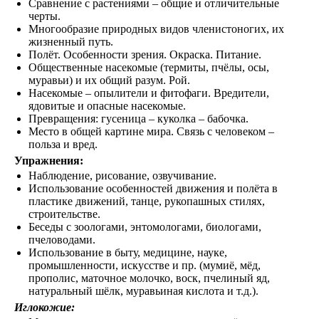
Сравнение с растениями – общие и отличительные
черты.
Многообразие природных видов членистоногих, их
жизненный путь.
Полёт. Особенности зрения. Окраска. Питание.
Общественные насекомые (термиты, пчёлы, осы,
муравьи) и их общий разум. Рой.
Насекомые – опылители и фитофаги. Вредители,
ядовитые и опасные насекомые.
Превращения: гусеница – куколка – бабочка.
Место в общей картине мира. Связь с человеком –
польза и вред.
Упражнения:
Наблюдение, рисование, озвучивание.
Использование особенностей движения и полёта в
пластике движений, танце, рукопашных стилях,
строительстве.
Беседы с зоологами, энтомологами, биологами,
пчеловодами.
Использование в быту, медицине, науке,
промышленности, искусстве и пр. (мумиё, мёд,
прополис, маточное молочко, воск, пчелиный яд,
натуральный шёлк, муравьиная кислота и т.д.).
Иглокожие: