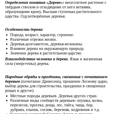
Определение понятия «Дерево»:
многолетнее растение с
твёрдым стволом и отходящими от него ветвями,
образующими крону. Высшая ступенька растительного
царства. Одухотворённые деревья.
Особенности дерева:
Порода, возраст, характер, строение.
Различные отрезки жизни.
Деревья-долгожители, деревья-великаны.
Влияние дерева на окружающую природу.
Значение дерева в растительном царстве.
Взаимодействие человека и дерева
.
Язык и жизненная
сила (энергетика) дерева.
Народные обряды и праздники, связанные с почитанием
деревьев
(почитание Древесниц, прошение Лесному царю,
выбор дерева для строительства, праздники в свещенных
рощах и другое).
Местные породы деревьев. Деревья других стран.
Различные виды сообществ деревьев: опушка, колка,
перелесок, просека, роща, лес, тайга, чаща, бор,
дубрава, ельник, сосняк, березняк, кедровник и т.д.