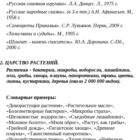
«Русская глиняная игрушка». Л.А. Динцес. Л., 1975 г.
«Русские народные сказки». (в 3-х тт.) А.Н. Афанасьев. М.,
1958 г.
«Самоцветы Прикамья». С.Р. Лукьянов. Пермь, 2009 г.
«Талисманы и судьбы». М., 1995 г.
«Шунгит – камень спаситель». Ю.А. Доронина. С-Пб.,
2000 г.
2. ЦАРСТВО РАСТЕНИЙ.
Растения – бактерии, микробы, водоросли, лишайники,
мхи, грибы, хвощи, плауны, папоротники, травы, цветы,
лианы, кустарники, деревья (около 2 000 000 видов).
Словарные примеры:
«Дикорастущие растения», «Растительное масло»,
«Болезнетворные бактерии», «Микробы страха»,
«Шелковистые водоросли», «Съедобные лишайники»,
«Моховое болото», «Мхом оброс», «Растут, как грибы»,
«Грибной дождь», «Гигантские хвощи», «Древние
плауны», «Таинственный папоротник»,
«Чудодейственные травы», «Худая трава», «Небесные