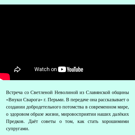
Встреча со Светленой Неволиной из Славянской общины
О
«Внуки Сварога» г. Перьми. В передаче она рассказывает о
создании добродетельного потомства в современном мире,
Р
о здоровом образе жизни, мировосприятии наших далёких
Предков. Даёт советы о том, как стать хорошимими
супругами.