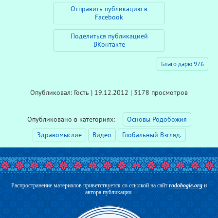
Отправить публикацию в
Facebook
Поделиться публикацией
ВКонтакте
Благо дарю 976
Опубликовал: Гость | 19.12.2012 | 3178 просмотров
Опубликовано в категориях:
Основы Родобожия
Здравомыслие
Видео
Глобальный Взгляд.
Распространение материалов приветствуется со ссылкой на сайт
rodobogie.org
и
автора публикации.